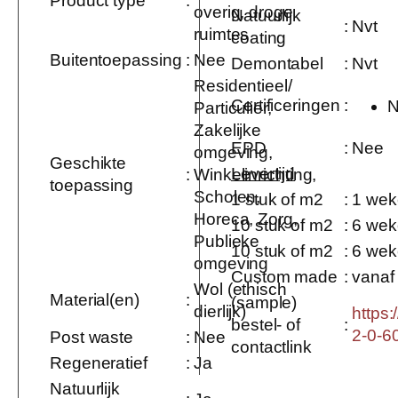
Product type
:
overig, droge
Natuurlijk
:
Nvt
ruimtes
coating
Buitentoepassing
:
Nee
Demontabel
:
Nvt
Residentieel/
Certificeringen
:
N
Particulier,
Zakelijke
EPD
:
Nee
omgeving,
Geschikte
Levertijd
:
Winkelinrichting,
toepassing
Scholen,
1 stuk of m2
:
1 wek
Horeca, Zorg,
10 stuk of m2
:
6 wek
Publieke
10 stuk of m2
:
6 wek
omgeving
Custom made
:
vanaf 
Wol (ethisch
Material(en)
:
(sample)
dierlijk)
https:
bestel- of
:
2-0-6
Post waste
:
Nee
contactlink
Regeneratief
:
Ja
Natuurlijk