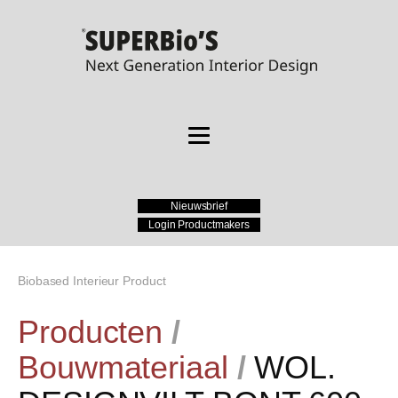
Nieuwsbrief
Login Productmakers
Biobased Interieur Product
Producten
/
Bouwmateriaal
/
WOL.