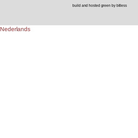
build and hosted green by bitless
Nederlands