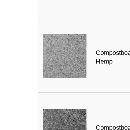
Compostboa
Hemp
Compostboa