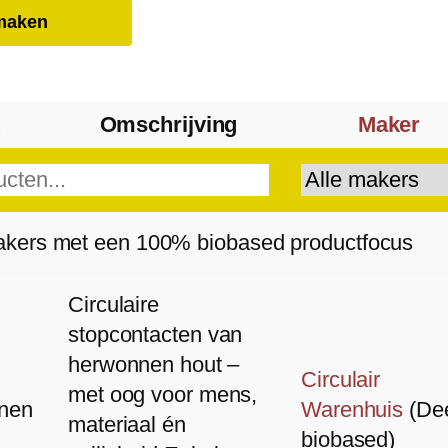
nmaken
Omschrijving
Maker
akers met een 100% biobased productfocus
Circulaire
stopcontacten van
herwonnen hout –
Circulair
met oog voor mens,
nen
Warenhuis
(De
materiaal én
biobased)