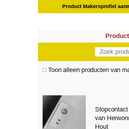
Product Makersprofiel aa
Product
Toon alleen producten van m
Stopcontact
van Herwon
Hout