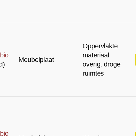
Oppervlakte
bio
materiaal
Meubelplaat
d)
overig, droge
ruimtes
bio