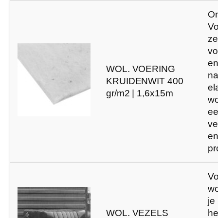
On
Vo
ze
vo
en
WOL. VOERING
na
KRUIDENWIT 400
el
gr/m2 | 1,6x15m
wo
e
ve
en
pr
Vo
wo
je
WOL. VEZELS
he