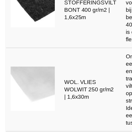
STOFFERINGSVILT
vo
BONT 400 gr/m2 |
bi
1,6x25m
be
40
is
fl
On
ee
e
tr
WOL. VLIES
vi
WOLWIT 250 gr/m2
o
| 1,6x30m
st
Id
ee
tu