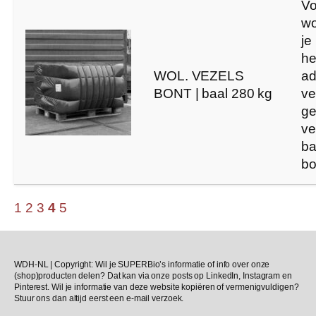
Vo
wo
je
he
WOL. VEZELS
ad
BONT | baal 280 kg
ve
ge
ve
ba
bo
1
2
3
4
5
WDH-NL | Copyright: Wil je SUPERBio’s informatie of info over onze
(shop)producten delen? Dat kan via onze posts op LinkedIn, Instagram en
Pinterest. Wil je informatie van deze website kopiëren of vermenigvuldigen?
Stuur ons dan altijd eerst een e-mail verzoek.