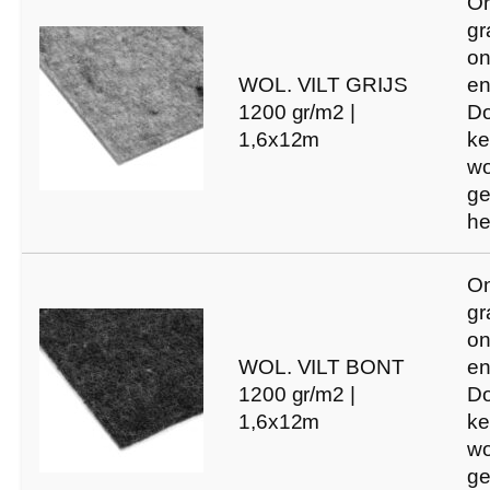
O
gr
on
WOL. VILT GRIJS
en
1200 gr/m2 |
Do
1,6x12m
ke
wo
ge
he
O
gr
on
WOL. VILT BONT
en
1200 gr/m2 |
Do
1,6x12m
ke
wo
ge