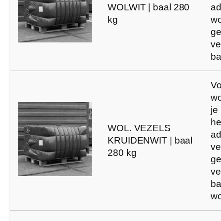
WOLWIT | baal 280
ad
kg
wo
ge
ve
ba
Vo
wo
je
he
WOL. VEZELS
ad
KRUIDENWIT | baal
ve
280 kg
ge
ve
ba
wo