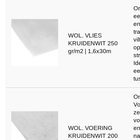
On
ee
e
tr
WOL. VLIES
vi
KRUIDENWIT 250
o
gr/m2 | 1,6x30m
st
Id
ee
tu
On
Vo
ze
vo
WOL. VOERING
en
KRUIDENWIT 200
na