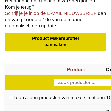
Het aanbod op dit platform zal snel groeien.
Kom je terug?
Schrijf je je in op de E-MAIL NIEUWSBRIEF
dan
ontvang je iedere 10e van de maand
automatisch een update.
Product Makersprofiel
aanmaken
Product
Om
Toon alleen producten van makers met een 1