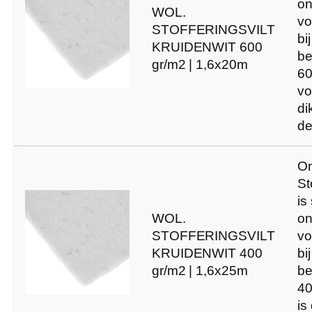
on
WOL.
vo
STOFFERINGSVILT
bi
KRUIDENWIT 600
be
gr/m2 | 1,6x20m
60
vo
di
de
O
St
is
WOL.
on
STOFFERINGSVILT
vo
KRUIDENWIT 400
bi
gr/m2 | 1,6x25m
be
40
is