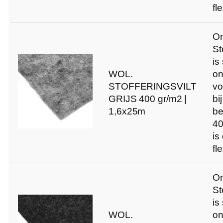
fl
O
St
is
WOL.
on
STOFFERINGSVILT
vo
GRIJS 400 gr/m2 |
bi
1,6x25m
be
40
is
fl
O
St
is
WOL.
on