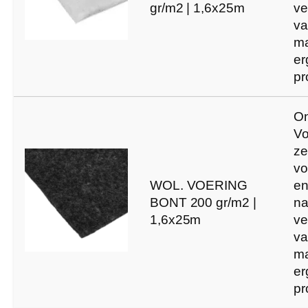
gr/m2 | 1,6x25m
ve
va
ma
er
pr
On
Vo
ze
vo
WOL. VOERING
en
BONT 200 gr/m2 |
na
1,6x25m
ve
va
ma
er
pr