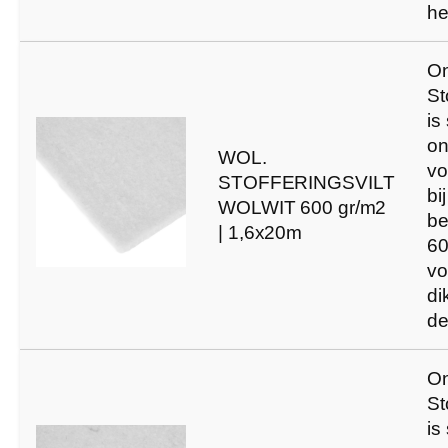
he
O
St
is
on
WOL.
vo
STOFFERINGSVILT
bi
WOLWIT 600 gr/m2
be
| 1,6x20m
60
vo
di
de
O
St
is